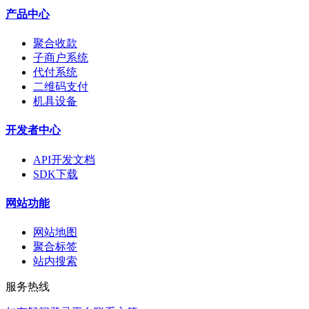
产品中心
聚合收款
子商户系统
代付系统
二维码支付
机具设备
开发者中心
API开发文档
SDK下载
网站功能
网站地图
聚合标签
站内搜索
服务热线