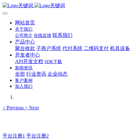
网站首页
关于我们
联系我们
公司简介
在线反馈
产品中心
聚合收款
子商户系统
代付系统
二维码支付
机具设备
开发者中心
API开发文档
SDK下载
新闻资讯
全部
行业资讯
企业动态
客户案例
加入我们
<
Previous
>
Next
如有疑问登录平台联系主管
平台注册1
平台注册2