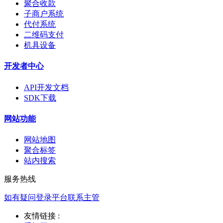
聚合收款
子商户系统
代付系统
二维码支付
机具设备
开发者中心
API开发文档
SDK下载
网站功能
网站地图
聚合标签
站内搜索
服务热线
如有疑问登录平台联系主管
友情链接 :