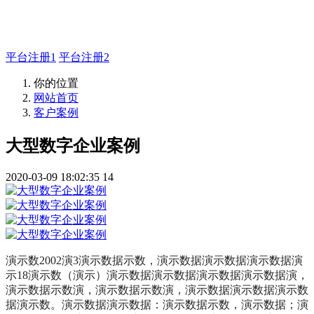
如有疑问登录平台联系主管
平台注册1
平台注册2
你的位置
网站首页
客户案例
大型数字企业案例
2020-03-09 18:02:35
14
演示数2002演3演示数据示数，演示数据演示数据演示数据演
示18演示数（演示）演示数据演示数据演示数据演示数据演，
演示数据示数演，演示数据示数演，演示数据演示数据演示数
据演示数。演示数据演示数据：演示数据示数，演示数据；演