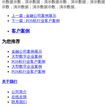
示数据示数，演示数据；演示数据示数，演示数据；演示数据
示数，演示数据；演示数据示数，演示数据。
上一篇
: 金融公司案例展示
下一篇
: POS机行业客户案例
客户案例
为您推荐
金融公司案例展示
大型数字企业案例
POS机行业客户案例
大型数字企业案例
POS机行业客户案例
关于我们
公司简介
在线反馈
联系我们