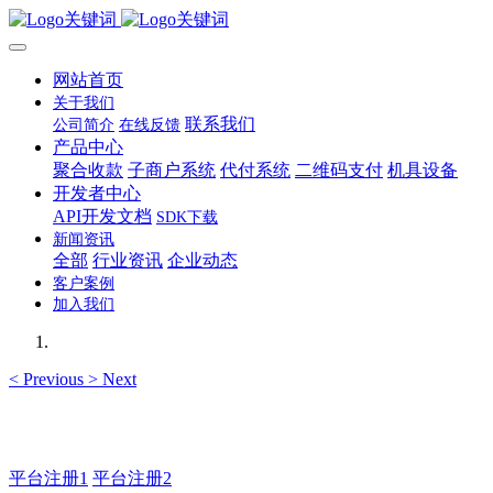
网站首页
关于我们
联系我们
公司简介
在线反馈
产品中心
聚合收款
子商户系统
代付系统
二维码支付
机具设备
开发者中心
API开发文档
SDK下载
新闻资讯
全部
行业资讯
企业动态
客户案例
加入我们
<
Previous
>
Next
如有疑问登录平台联系主管
平台注册1
平台注册2