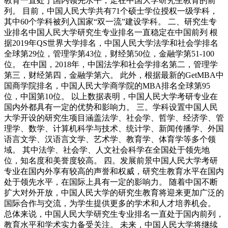
教育一直处于国内领先水平，走在中国大学研究生教育的前
列。 目前，中国人民大学共有71个硕士学位授权一级学科，
其中60个学科被列入国家“双一流”建设学科。 二、研究生专
业排名中国人民大学研究生专业排名一直稳定在中国前列 根
据2019年QS世界大学排名，中国人民大学法学和社会学排名
全球第29位，管理学第43位，财经第50位，金融学第51-100
位。 在中国，2018年，中国法学和社会学排名第二，管理学
第三，财经第四，金融学第六。 此外，根据最新的GetMBA中
国商学院排名，中国人民大学商学院的MBA排名全球第95
位，中国第10位。 以上数据表明，中国人民大学考研专业在
国内外都具有一定的优势和影响力。 三。学科设置中国人民
大学开设的研究生项目涵盖法学、社会学、哲学、经济学、管
理学、数学、计算机科学与技术、统计学、新闻传播学、外国
语言文学、汉语言文学、艺术学、教育学、体育学等多个领
域。 其中法学、社会学、人文社会科学在全国处于领先地
位，知名度和美誉度较高。 四。发展前景中国人民大学考研
专业在国内外享有较高的声誉和权威，研究生教育水平在国内
处于领先水平，在国际上具有一定的影响力。 随着中国不断
扩大对外开放，中国人民大学的研究生教育将迎来更加广泛的
国际合作与交流，为学生提供更多的学术和人才培养机会。
总体来说，中国人民大学研究生专业排名一直处于国内前列，
教育水平和学术实力备受关注。 未来，中国人民大学将继续