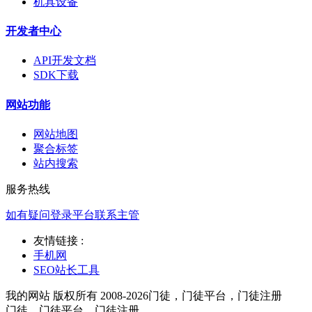
机具设备
开发者中心
API开发文档
SDK下载
网站功能
网站地图
聚合标签
站内搜索
服务热线
如有疑问登录平台联系主管
友情链接 :
手机网
SEO站长工具
我的网站 版权所有 2008-2026门徒，门徒平台，门徒注册
门徒，门徒平台，门徒注册