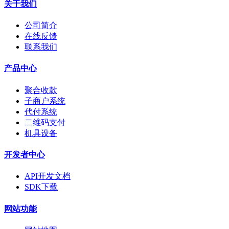
关于我们
公司简介
在线反馈
联系我们
产品中心
聚合收款
子商户系统
代付系统
二维码支付
机具设备
开发者中心
API开发文档
SDK下载
网站功能