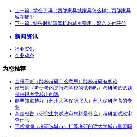
上一篇
: 学会了吗（西部家具城家具怎么样）西部家具
城在哪里
下一篇
: 特殊时期清算机构减免费用，聚合支付获益
新闻资讯
行业资讯
企业动态
为您推荐
全程干货（跨校考研什么意思）跨校考研有多难
没想到（考研考的是报考学校的试卷吗）考研初试试题
是由报考学校出的吗
越早知道越好（苏州大学保研北大）苏大保研率高的专
业
奔走相告（研究生复试政审材料是什么）考研复试政审
查什么
干货满满（考研选城市）打算考研的话大学城市重要吗