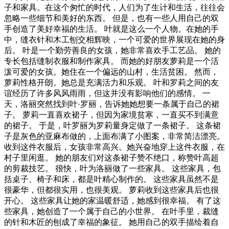
子和家具。在这个匆忙的时代，人们为了生计和生活，往往会
忽略一些细节和美好的东西。 但是，也有一些人用自己的双
手创造了美好幸福的生活。 叶就是这么一个人物。在她的手
中，缝衣针和木工刨交相辉映，一个可爱的世界展现在她的身
后。 叶是一个勤劳善良的女孩，她非常喜欢手工艺品。 她的
专长包括缝制衣服和制作家具。 而她的好朋友萝莉是一个活
泼可爱的女孩。她住在一个偏远的山村，生活贫困。 然而，
萝莉性格开朗。她总是充满活力和乐观。 叶和罗莉之间的友
谊经历了许多风风雨雨，但这并没有影响他们的感情。 一
天，洛丽突然找到叶·罗丽，告诉她她想要一条属于自己的裙
子。 萝莉一直喜欢裙子，但因为家境贫寒，一直买不到满意
的裙子。 于是，叶罗丽为罗莉量身定做了一条裙子。 这条裙
子是灰色的亚麻布做的，上面布满了小图案，非常简洁漂亮。
收到这件衣服后，女孩非常高兴。她兴奋地穿上这件衣服，在
村子里闲逛。 她的朋友们对这条裙子赞不绝口，称赞叶高超
的剪裁技艺。 很快，叶为洛丽做了一些家具。 这些家具，包
括桌子、椅子和床，都是叶精心制作的。 这些家具虽然不是
很豪华，但都很实用，也很美观。 萝莉收到这些家具后也很
开心。 这些家具让她的家温暖舒适，她感到很幸福。 有了这
些家具，她创造了一个属于自己的小世界。 在叶手里，裁缝
的针和木匠的刨成了幸福的象征。 她用自己的双手描绘着自