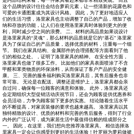
是内部结构来看，每一件家具看起来都非常精致美观。 而且
这个品牌的设计往往会结合萝莉元素，让一些清新的花露色和
可爱的卡通图案成为其设计风格。 因此，为了更好地适应人
们的生活习惯，洛里家具也主动调整了自己的产品，增加了收
纳和存放的功能，让人们在使用洛里家具时体验到更大的便
利，同时减少空之间的浪费。 二、材料的高品质如果说设计
是洛里家具的“灵魂”，那么材料的品质就是它的“基石” 洛里家
具为了保证自己的产品质量，选择优质的材料，注重每一个细
节。 我们在家具结构、金属部件的合理搭配等方面看到了他
们的相似之处。，证明了洛里家具的精神。 在安全性方面，
洛里家具也做了很多工作。 比如他们的家具表面喷涂了不含
甲醛和苯类物质的环保涂料，从而保证了客户产品的安全健
康。 三、完善的服务福利购买洛里家具后，其售后服务也非
常可靠。 无论是在配送、调整还是维护上，洛里家具都会亲
自过问，确保每一位顾客的满意和体验。 此外，洛里家具还
会定期组织大型促销活动庆祝节日，还会为顾客提供优惠券和
会员活动，力争为顾客留下更多的实惠。 结论随着生活水平
的不断提高，对家居装修的要求也越来越高。 洛里家具以其
独特精致的设计、优质的材料和完善的售后服务，得到了行业
内外的广泛认可，成为家居生活中最值得信赖的组成部分之
一。 因此，在这里，我们想向您推荐洛里家具。 相信选择洛
里家具一定会让你感受到更好的生活体验！叶罗丽为萝莉做裙