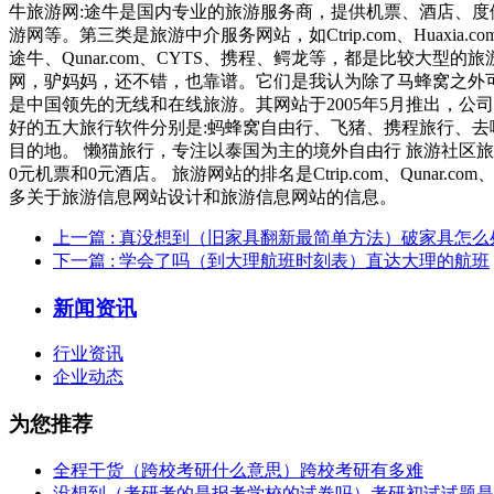
牛旅游网:途牛是国内专业的旅游服务商，提供机票、酒店、度
游网等。第三类是旅游中介服务网站，如Ctrip.com、Huaxia.com
途牛、Qunar.com、CYTS、携程、鳄龙等，都是比较大
网，驴妈妈，还不错，也靠谱。它们是我认为除了马蜂窝之外可以参考
是中国领先的无线和在线旅游。其网站于2005年5月推出，公
好的五大旅行软件分别是:蚂蜂窝自由行、飞猪、携程旅行、去
目的地。 懒猫旅行，专注以泰国为主的境外自由行 旅游社区
0元机票和0元酒店。 旅游网站的排名是Ctrip.com、Qunar.c
多关于旅游信息网站设计和旅游信息网站的信息。
上一篇
: 真没想到（旧家具翻新最简单方法）破家具怎么
下一篇
: 学会了吗（到大理航班时刻表）直达大理的航班
新闻资讯
行业资讯
企业动态
为您推荐
全程干货（跨校考研什么意思）跨校考研有多难
没想到（考研考的是报考学校的试卷吗）考研初试试题是